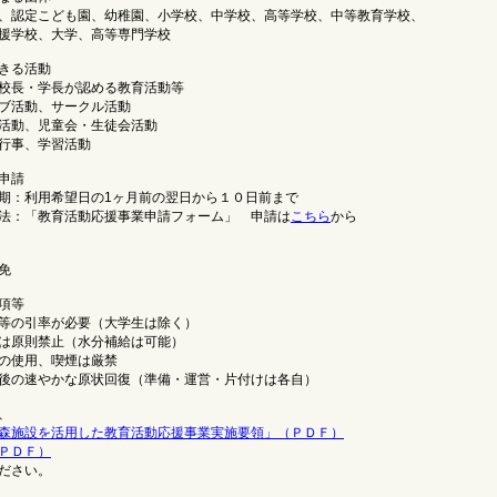
認定こども園、幼稚園、小学校、中学校、高等学校、中等教育学校、
学校、大学、高等専門学校
きる活動
長・学長が認める教育活動等
活動、サークル活動
動、児童会・生徒会活動
事、学習活動
申請
：利用希望日の1ヶ月前の翌日から１０日前まで
：「教育活動応援事業申請フォーム」 申請は
こちら
から
免
項等
の引率が必要（大学生は除く）
原則禁止（水分補給は可能）
使用、喫煙は厳禁
の速やかな原状回復（準備・運営・片付けは各自）
、
森施設を活用した教育活動応援事業実施要領」（ＰＤＦ）
ＰＤＦ）
ださい。