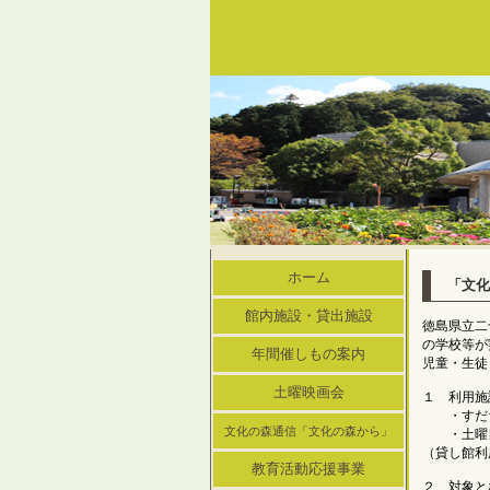
ホーム
「文化
館内施設・貸出施設
徳島県立二
の学校等
年間催しもの案内
児童・生徒
土曜映画会
１ 利用施
・すだち
文化の森通信「文化の森から」
・土曜日
（貸し館利
教育活動応援事業
２ 対象と