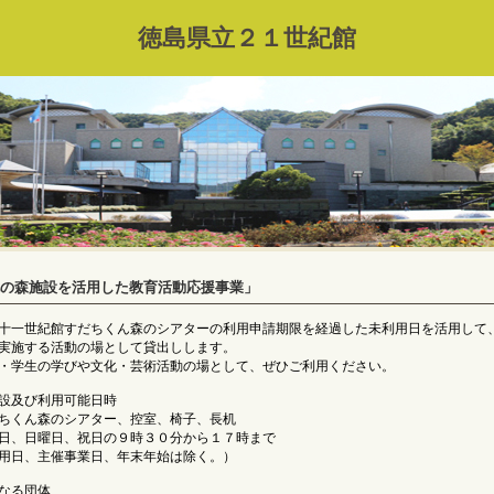
徳島県立２１世紀館
の森施設を活用した教育活動応援事業」
十一世紀館すだちくん森のシアターの利用申請期限を経過した未利用日を活用して
が実施する活動の場として貸出しします。
・学生の学びや文化・芸術活動の場として、ぜひご利用ください。
設及び利用可能日時
くん森のシアター、控室、椅子、長机
、日曜日、祝日の９時３０分から１７時まで
用日、主催事業日、年末年始は除く。）
なる団体