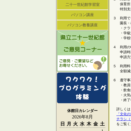
保育所、
二十一世紀館学習室
特別支援
パソコン講座
３ 利用で
園長・校
パソコン教養講座
・クラブ
・学級活
・学校行
４ 利用の
申請時期
申請方法
５ 利用料
全額減
６ 遵守事
・教員等
・飲食は
・火気の
・終了後
詳しくは
休館日カレンダー
「文化の
2026年8月
チラシ（
日
月
火
水
木
金
土
をご覧く