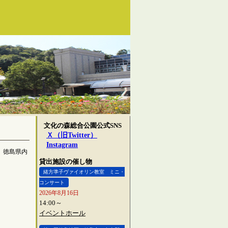
文化の森総合公園公式SNS
Ｘ（旧Twitter）
Instagram
、徳島県内
貸出施設の催し物
緒方準子ヴァイオリン教室 ミニ・
コンサート
2026年8月16日
14:00～
イベントホール