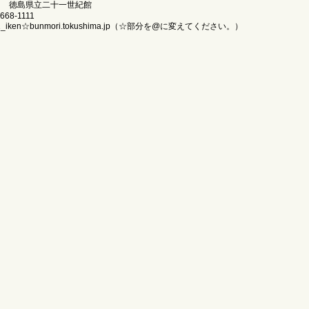
】 徳島県立二十一世紀館
668-1111
1_iken☆bunmori.tokushima.jp（☆部分を@に変えてください。）