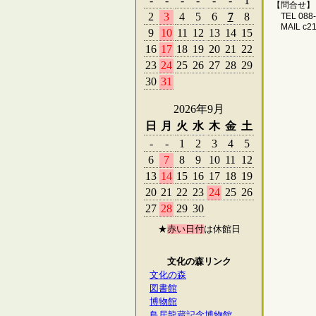
-
-
-
-
-
-
1
【問合せ
2
3
4
5
6
7
8
TEL 088-
MAIL c2
9
10
11
12
13
14
15
16
17
18
19
20
21
22
23
24
25
26
27
28
29
30
31
2026年9月
日
月
火
水
木
金
土
-
-
1
2
3
4
5
6
7
8
9
10
11
12
13
14
15
16
17
18
19
20
21
22
23
24
25
26
27
28
29
30
★
赤い日付
は休館日
文化の森リンク
文化の森
図書館
博物館
鳥居龍蔵記念博物館